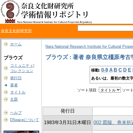
奈良文化財研究所
ホーム
Nara National Research Institute for Cultural Prope
ブラウズ : 著者 奈良県立橿原考
ブラウズ
コミュニティ/
0-9
A
B
C
D
E
移動:
コレクション
発行日
あるいは、最初の数文字
著者
ソート項目:
ソート
タイトル
主題
発行日
ヘルプ
DSpaceについて
1983年3月31日木曜日
002 図版、巻末折