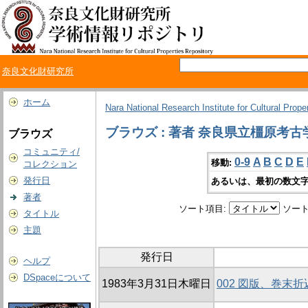
奈良文化財研究所
ホーム
Nara National Research Institute for Cultural Prope
ブラウズ : 著者 奈良県立橿原考
ブラウズ
コミュニティ/
0-9
A
B
C
D
E
移動:
コレクション
発行日
あるいは、最初の数文字
著者
ソート項目:
ソート
タイトル
主題
発行日
ヘルプ
DSpaceについて
1983年3月31日木曜日
002 図版、巻末折