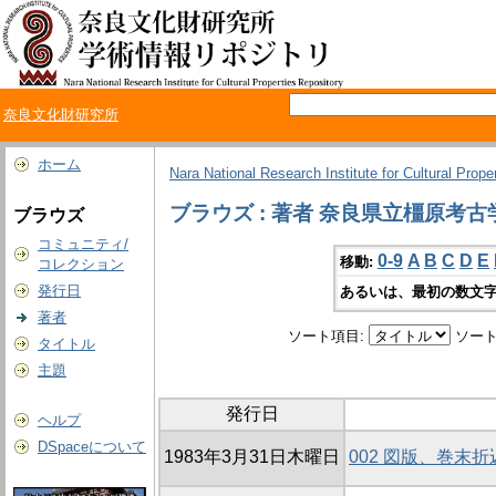
奈良文化財研究所
ホーム
Nara National Research Institute for Cultural Prope
ブラウズ : 著者 奈良県立橿原考
ブラウズ
コミュニティ/
0-9
A
B
C
D
E
移動:
コレクション
発行日
あるいは、最初の数文字
著者
ソート項目:
ソート
タイトル
主題
発行日
ヘルプ
DSpaceについて
1983年3月31日木曜日
002 図版、巻末折