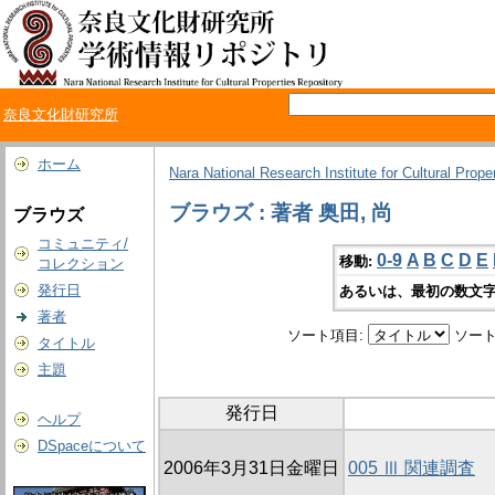
奈良文化財研究所
ホーム
Nara National Research Institute for Cultural Prope
ブラウズ : 著者 奥田, 尚
ブラウズ
コミュニティ/
0-9
A
B
C
D
E
移動:
コレクション
発行日
あるいは、最初の数文字
著者
ソート項目:
ソート
タイトル
主題
発行日
ヘルプ
DSpaceについて
2006年3月31日金曜日
005 Ⅲ 関連調査