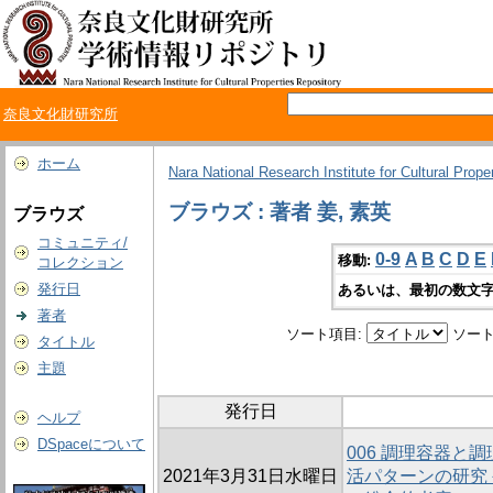
奈良文化財研究所
ホーム
Nara National Research Institute for Cultural Prope
ブラウズ : 著者 姜, 素英
ブラウズ
コミュニティ/
0-9
A
B
C
D
E
移動:
コレクション
発行日
あるいは、最初の数文字
著者
ソート項目:
ソート
タイトル
主題
発行日
ヘルプ
DSpaceについて
006 調理容器と
2021年3月31日水曜日
活パターンの研究