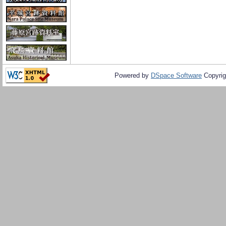
Powered by
DSpace Software
Copyrig