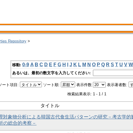
rties Repository
>
0-9
A
B
C
D
E
F
G
H
I
J
K
L
M
N
O
P
Q
R
S
T
U
V
W
移動:
あるいは、最初の数文字を入力してください:
ソート項目:
ソート順:
表示件数
表示著者数:
検索結果表示: 1 - 1 / 1
タイトル
と調理対象物分析による韓国古代食生活パターンの研究－考古学的
析の総合的考察－