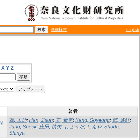
詳細検索
English
X
Y
Z
著者
韓, 志仙
;
Han, Jisun
;
姜, 素英
;
Kang, Soyeong
;
鄭, 修鈺
;
観
Jung, Suock
;
庄田, 慎矢
;
しょうだ, しんや
;
Shoda,
Shinya