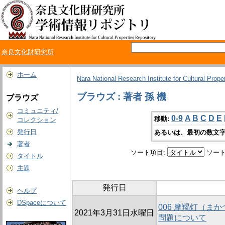
奈良文化財研究所
ホーム
Nara National Research Institute for Cultural Prope
ブラウズ : 著者 孫 機
ブラウズ
コミュニティ/
0-9
A
B
C
D
E
移動:
コレクション
発行日
あるいは、最初の数文字
著者
ソート項目:
ソート
タイトル
主題
発行日
ヘルプ
DSpaceについて
006 摩羯灯（ま
2021年3月31日水曜日
問題について