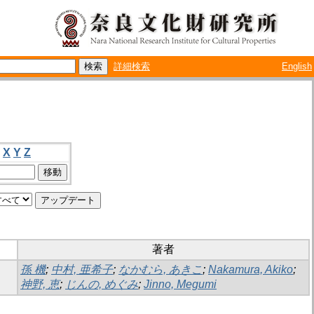
詳細検索
English
X
Y
Z
著者
孫 機
;
中村, 亜希子
;
なかむら, あきこ
;
Nakamura, Akiko
;
神野, 恵
;
じんの, めぐみ
;
Jinno, Megumi