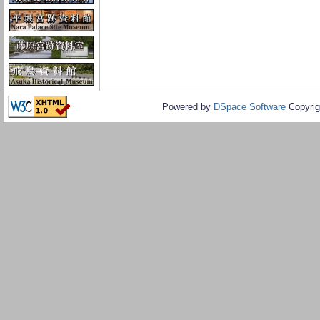
Powered by
DSpace Software
Copyrig