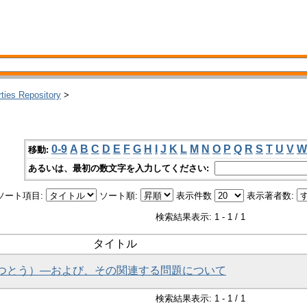
rties Repository
>
0-9
A
B
C
D
E
F
G
H
I
J
K
L
M
N
O
P
Q
R
S
T
U
V
W
移動:
あるいは、最初の数文字を入力してください:
ソート項目:
ソート順:
表示件数
表示著者数:
検索結果表示: 1 - 1 / 1
タイトル
まかつとう）―および、その関連する問題について
検索結果表示: 1 - 1 / 1