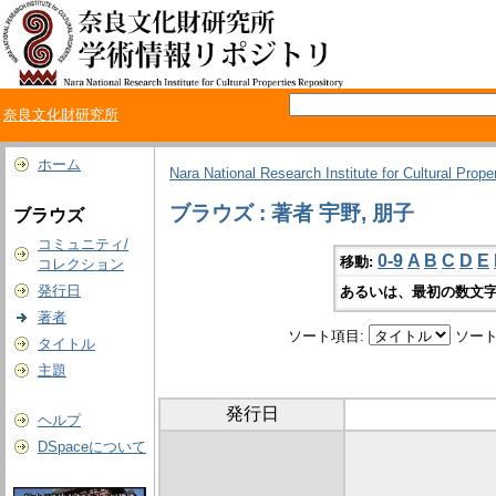
奈良文化財研究所
ホーム
Nara National Research Institute for Cultural Prope
ブラウズ : 著者 宇野, 朋子
ブラウズ
コミュニティ/
0-9
A
B
C
D
E
移動:
コレクション
発行日
あるいは、最初の数文字
著者
ソート項目:
ソート
タイトル
主題
発行日
ヘルプ
DSpaceについて