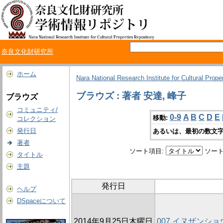
奈良文化財研究所
ホーム
Nara National Research Institute for Cultural Prope
ブラウズ : 著者 安達, 峰子
ブラウズ
コミュニティ/
0-9
A
B
C
D
E
移動:
コレクション
発行日
あるいは、最初の数文字
著者
ソート項目:
ソート
タイトル
主題
発行日
ヘルプ
DSpaceについて
2014年9月25日木曜日
007 イヌザンシ