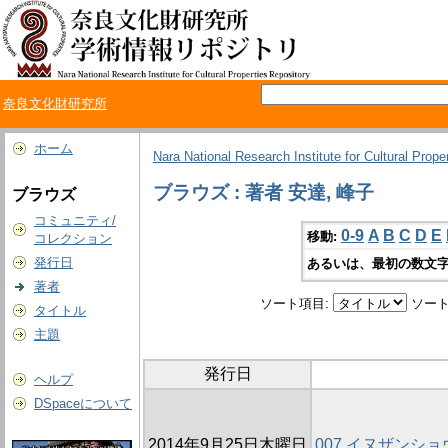
奈良文化財研究所
ホーム
Nara National Research Institute for Cultural Prope
ブラウズ : 著者 安達, 峰子
ブラウズ
コミュニティ/
0-9
A
B
C
D
E
移動:
コレクション
発行日
あるいは、最初の数文字
著者
ソート項目:
ソート
タイトル
主題
発行日
ヘルプ
DSpaceについて
2014年9月25日木曜日
007 イヌザンシ