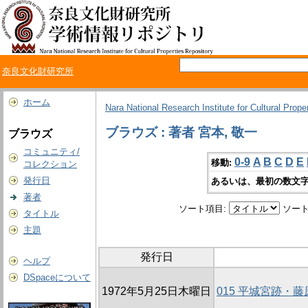
奈良文化財研究所
ホーム
Nara National Research Institute for Cultural Prope
ブラウズ : 著者 宮本, 敬一
ブラウズ
コミュニティ/
0-9
A
B
C
D
E
移動:
コレクション
発行日
あるいは、最初の数文字
著者
ソート項目:
ソート
タイトル
主題
発行日
ヘルプ
DSpaceについて
1972年5月25日木曜日
015 平城宮跡・