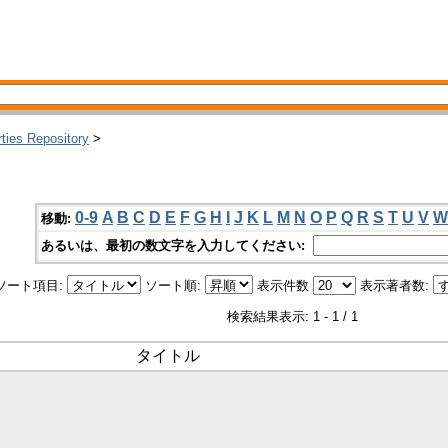
rties Repository
>
0-9
A
B
C
D
E
F
G
H
I
J
K
L
M
N
O
P
Q
R
S
T
U
V
W
移動:
あるいは、最初の数文字を入力してください:
ソート項目:
ソート順:
表示件数
表示著者数:
検索結果表示: 1 - 1 / 1
タイトル