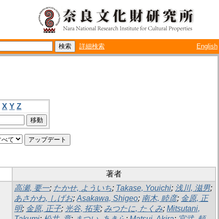
詳細検索
English
X
Y
Z
著者
高瀬, 要一
;
たかせ, よういち
;
Takase, Youichi
;
浅川, 滋男
;
あさかわ, しげお
;
Asakawa, Shigeo
;
南木, 睦彦
;
金原, 正
明
;
金原, 正子
;
光谷, 拓実
;
みつたに, たくみ
;
Mitsutani,
Takumi
;
松井, 章
;
まつい, あきら
;
Matsui, Akira
;
宮武, 頼