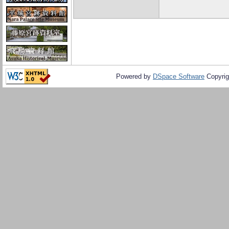
Powered by
DSpace Software
Copyrig