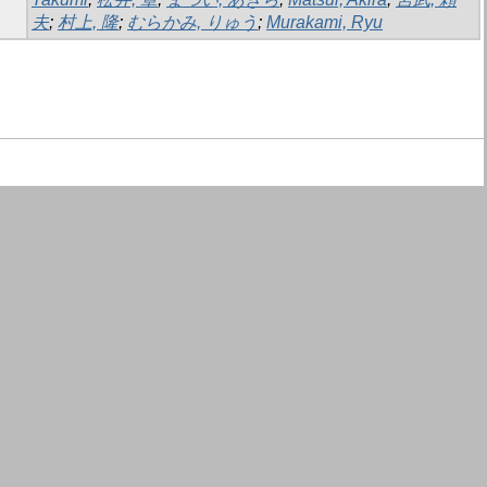
夫
;
村上, 隆
;
むらかみ, りゅう
;
Murakami, Ryu