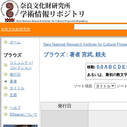
奈良文化財研究所
ホーム
Nara National Research Institute for Cultural Prope
ブラウズ : 著者 宮武, 頼夫
ブラウズ
コミュニティ/
0-9
A
B
C
D
E
移動:
コレクション
発行日
あるいは、最初の数文字
著者
ソート項目:
ソート
タイトル
主題
発行日
ヘルプ
DSpaceについて