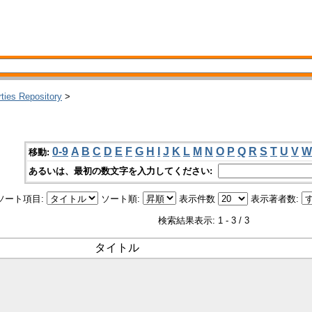
rties Repository
>
0-9
A
B
C
D
E
F
G
H
I
J
K
L
M
N
O
P
Q
R
S
T
U
V
W
移動:
あるいは、最初の数文字を入力してください:
ソート項目:
ソート順:
表示件数
表示著者数:
検索結果表示: 1 - 3 / 3
タイトル