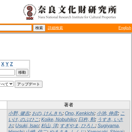
詳細検索
English
X
Y
Z
著者
小野, 健吉
;
おの, けんきち
;
Ono, Kenkichi
;
小池, 伸彦
;
こ
いけ, のぶひこ
;
Koike, Nobuhiko
;
臼杵, 勲
;
うすき, いさ
お
;
Usuki, Isao
;
杉山, 洋
;
すぎやま, ひろし
;
Sugiyama,
Hiroshi
;
山崎, 信二
;
やまさき, しんじ
;
Yamasaki, Shinzi
;