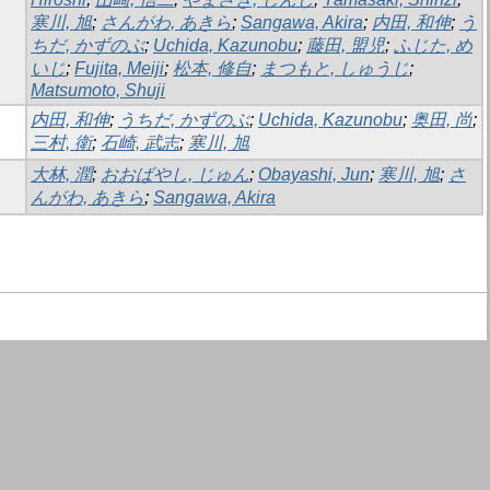
寒川, 旭
;
さんがわ, あきら
;
Sangawa, Akira
;
内田, 和伸
;
う
ちだ, かずのぶ
;
Uchida, Kazunobu
;
藤田, 盟児
;
ふじた, め
いじ
;
Fujita, Meiji
;
松本, 修自
;
まつもと, しゅうじ
;
Matsumoto, Shuji
内田, 和伸
;
うちだ, かずのぶ
;
Uchida, Kazunobu
;
奥田, 尚
;
三村, 衛
;
石崎, 武志
;
寒川, 旭
大林, 潤
;
おおばやし, じゅん
;
Obayashi, Jun
;
寒川, 旭
;
さ
んがわ, あきら
;
Sangawa, Akira