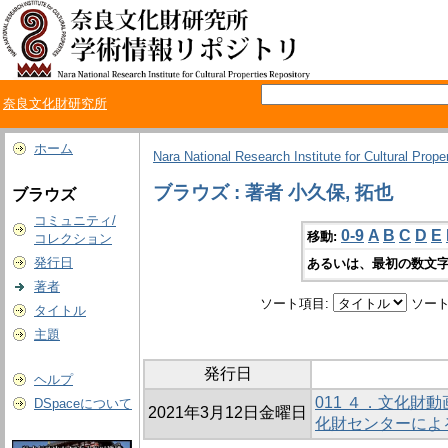
奈良文化財研究所
ホーム
Nara National Research Institute for Cultural Prope
ブラウズ : 著者 小久保, 拓也
ブラウズ
コミュニティ/
0-9
A
B
C
D
E
移動:
コレクション
発行日
あるいは、最初の数文字
著者
ソート項目:
ソート
タイトル
主題
発行日
ヘルプ
011 ４．文化財
DSpaceについて
2021年3月12日金曜日
化財センターによ