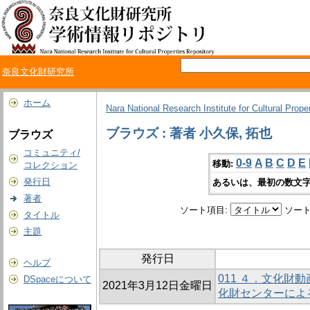
奈良文化財研究所
ホーム
Nara National Research Institute for Cultural Prope
ブラウズ : 著者 小久保, 拓也
ブラウズ
コミュニティ/
0-9
A
B
C
D
E
移動:
コレクション
発行日
あるいは、最初の数文字
著者
ソート項目:
ソート
タイトル
主題
発行日
ヘルプ
011 ４．文化財
DSpaceについて
2021年3月12日金曜日
化財センターによ