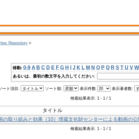
rties Repository
>
0-9
A
B
C
D
E
F
G
H
I
J
K
L
M
N
O
P
Q
R
S
T
U
V
W
移動:
あるいは、最初の数文字を入力してください:
ソート項目:
ソート順:
表示件数
表示著者数:
検索結果表示: 1 - 1 / 1
タイトル
財動画の取り組みと効果［10］埋蔵文化財センターによる動画の公
検索結果表示: 1 - 1 / 1