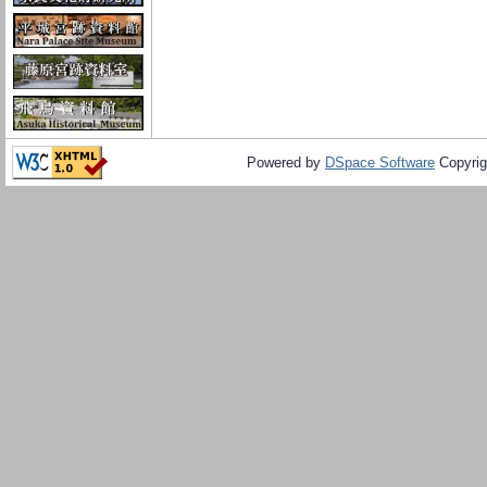
Powered by
DSpace Software
Copyrig