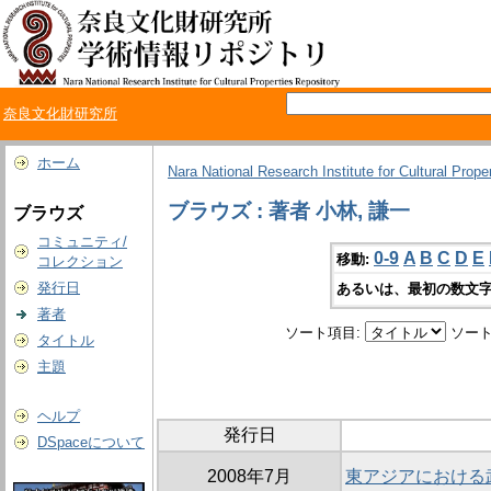
奈良文化財研究所
ホーム
Nara National Research Institute for Cultural Prope
ブラウズ : 著者 小林, 謙一
ブラウズ
コミュニティ/
0-9
A
B
C
D
E
移動:
コレクション
発行日
あるいは、最初の数文字
著者
ソート項目:
ソート
タイトル
主題
ヘルプ
発行日
DSpaceについて
2008年7月
東アジアにおける