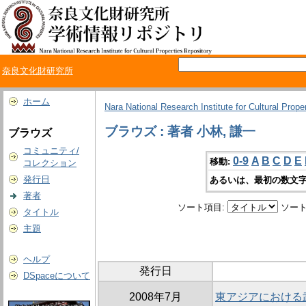
奈良文化財研究所
ホーム
Nara National Research Institute for Cultural Prope
ブラウズ : 著者 小林, 謙一
ブラウズ
コミュニティ/
0-9
A
B
C
D
E
移動:
コレクション
発行日
あるいは、最初の数文字
著者
ソート項目:
ソート
タイトル
主題
ヘルプ
発行日
DSpaceについて
2008年7月
東アジアにおける