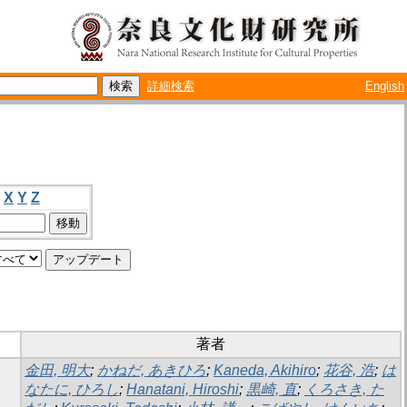
詳細検索
English
X
Y
Z
著者
金田, 明大
;
かねだ, あきひろ
;
Kaneda, Akihiro
;
花谷, 浩
;
は
なたに, ひろし
;
Hanatani, Hiroshi
;
黒崎, 直
;
くろさき, た