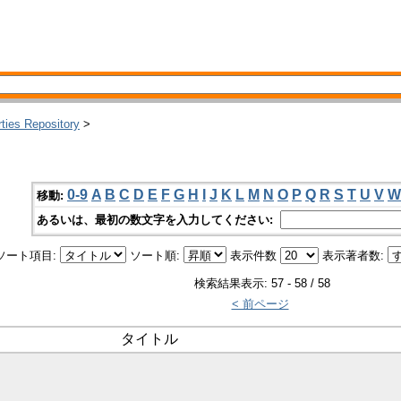
rties Repository
>
0-9
A
B
C
D
E
F
G
H
I
J
K
L
M
N
O
P
Q
R
S
T
U
V
W
移動:
あるいは、最初の数文字を入力してください:
ソート項目:
ソート順:
表示件数
表示著者数:
検索結果表示: 57 - 58 / 58
< 前ページ
タイトル