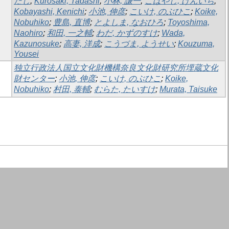
だし
;
Kurosaki, Tadashi
;
小林, 謙一
;
こばやし, けんいち
;
Kobayashi, Kenichi
;
小池, 伸彦
;
こいけ, のぶひこ
;
Koike,
Nobuhiko
;
豊島, 直博
;
とよしま, なおひろ
;
Toyoshima,
Naohiro
;
和田, 一之輔
;
わだ, かずのすけ
;
Wada,
Kazunosuke
;
高妻, 洋成
;
こうづま, ようせい
;
Kouzuma,
Yousei
独立行政法人国立文化財機構奈良文化財研究所埋蔵文化
財センター
;
小池, 伸彦
;
こいけ, のぶひこ
;
Koike,
Nobuhiko
;
村田, 泰輔
;
むらた, たいすけ
;
Murata, Taisuke