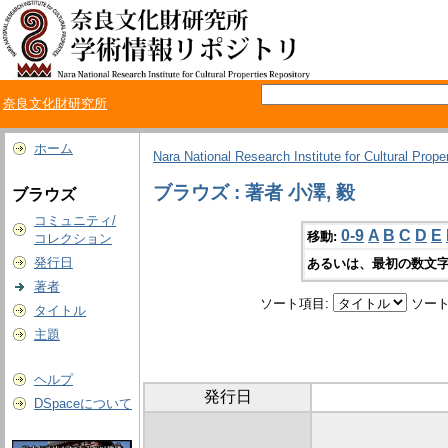
奈良文化財研究所
ホーム
Nara National Research Institute for Cultural Prope
ブラウズ : 著者 小澤, 毅
ブラウズ
コミュニティ/
0-9
A
B
C
D
E
移動:
コレクション
発行日
あるいは、最初の数文字
著者
ソート項目:
ソート
タイトル
主題
ヘルプ
発行日
DSpaceについて