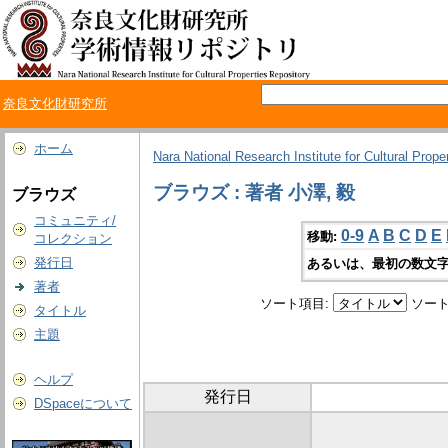
奈良文化財研究所
ホーム
Nara National Research Institute for Cultural Prope
ブラウズ : 著者 小澤, 毅
ブラウズ
コミュニティ/
0-9
A
B
C
D
E
移動:
コレクション
発行日
あるいは、最初の数文字
著者
ソート項目:
ソート
タイトル
主題
ヘルプ
発行日
DSpaceについて