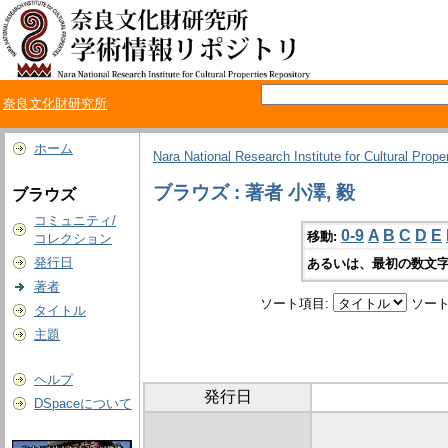
奈良文化財研究所
ホーム
Nara National Research Institute for Cultural Prope
ブラウズ : 著者 小澤, 毅
ブラウズ
コミュニティ/
0-9
A
B
C
D
E
移動:
コレクション
発行日
あるいは、最初の数文字
著者
ソート項目:
ソート
タイトル
主題
ヘルプ
発行日
DSpaceについて