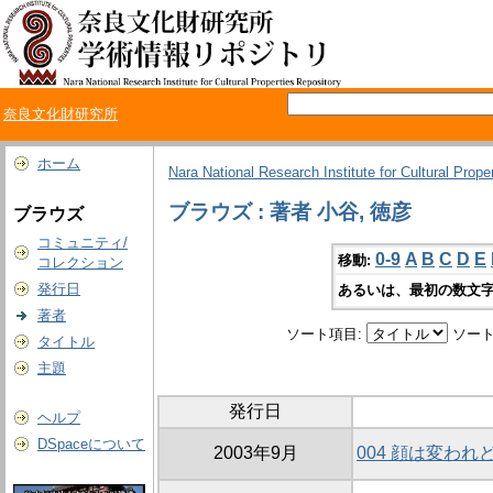
奈良文化財研究所
ホーム
Nara National Research Institute for Cultural Prope
ブラウズ : 著者 小谷, 徳彦
ブラウズ
コミュニティ/
0-9
A
B
C
D
E
移動:
コレクション
発行日
あるいは、最初の数文字
著者
ソート項目:
ソート
タイトル
主題
発行日
ヘルプ
DSpaceについて
2003年9月
004 顔は変わ