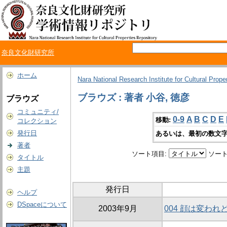
奈良文化財研究所
ホーム
Nara National Research Institute for Cultural Prope
ブラウズ : 著者 小谷, 徳彦
ブラウズ
コミュニティ/
0-9
A
B
C
D
E
移動:
コレクション
発行日
あるいは、最初の数文字
著者
ソート項目:
ソート
タイトル
主題
発行日
ヘルプ
DSpaceについて
2003年9月
004 顔は変わ