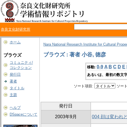
奈良文化財研究所
ホーム
Nara National Research Institute for Cultural Prope
ブラウズ : 著者 小谷, 徳彦
ブラウズ
コミュニティ/
0-9
A
B
C
D
E
移動:
コレクション
発行日
あるいは、最初の数文字
著者
ソート項目:
ソート
タイトル
主題
発行日
ヘルプ
DSpaceについて
2003年9月
004 顔は変わ