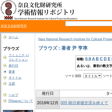
奈良文化財研究所
ホーム
Nara National Research Institute for Cultural Prope
ブラウズ : 著者 尹 亨準
ブラウズ
コミュニティ/
0-9
A
B
C
D
E
移動:
コレクション
発行日
あるいは、最初の数文字
著者
ソート項目:
ソート
タイトル
主題
発行日
タ
ヘルプ
DSpaceについて
2018年12月
005 韓日発掘交流を終えて