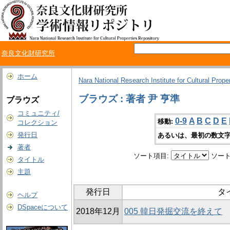
奈良文化財研究所
ホーム
Nara National Research Institute for Cultural Prope
ブラウズ : 著者 尹 亨準
ブラウズ
コミュニティ/
0-9
A
B
C
D
E
移動:
コレクション
発行日
あるいは、最初の数文字
著者
ソート項目:
ソート
タイトル
主題
発行日
タ
ヘルプ
DSpaceについて
2018年12月
005 韓日発掘交流を終えて