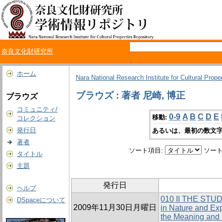
奈良文化財研究所
ホーム
Nara National Research Institute for Cultural Prope
ブラウズ : 著者 尼崎, 博正
ブラウズ
コミュニティ/
0-9
A
B
C
D
E
移動:
コレクション
発行日
あるいは、最初の数文字
著者
ソート項目:
ソート
タイトル
主題
発行日
ヘルプ
010 II THE ST
DSpaceについて
2009年11月30日月曜日
in Nature and Ex
the Meaning and 