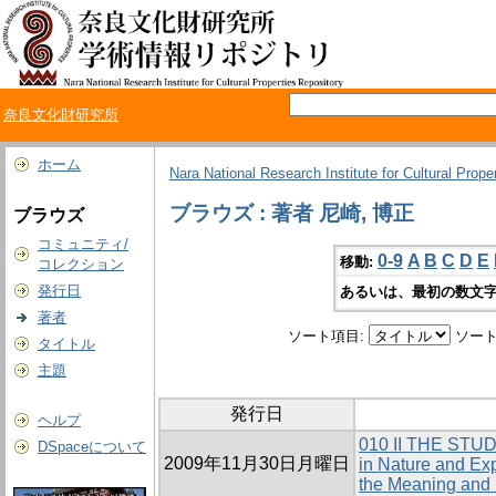
奈良文化財研究所
ホーム
Nara National Research Institute for Cultural Prope
ブラウズ : 著者 尼崎, 博正
ブラウズ
コミュニティ/
0-9
A
B
C
D
E
移動:
コレクション
発行日
あるいは、最初の数文字
著者
ソート項目:
ソート
タイトル
主題
発行日
ヘルプ
010 II THE ST
DSpaceについて
2009年11月30日月曜日
in Nature and Ex
the Meaning and 