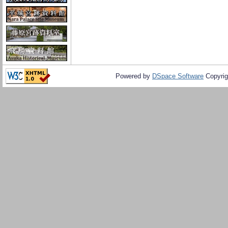
Powered by
DSpace Software
Copyrig