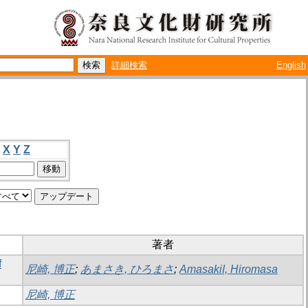
詳細検索
English
X
Y
Z
著者
f
尼崎, 博正
;
あまさき, ひろまさ
;
AmasakiI, Hiromasa
尼崎, 博正