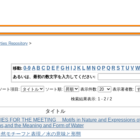
rties Repository
>
0-9
A
B
C
D
E
F
G
H
I
J
K
L
M
N
O
P
Q
R
S
T
U
V
W
移動:
あるいは、最初の数文字を入力してください:
ソート項目:
ソート順:
表示件数
表示著者数:
検索結果表示: 1 - 2 / 2
タイトル
IES FOR THE MEETING Motifs in Nature and Expressions o
s,and the Meaning and Form of Water
の自然モチーフと表現／水の意味と形態