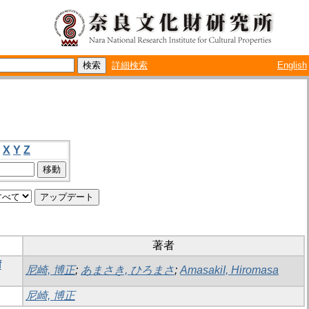
詳細検索
English
X
Y
Z
著者
f
尼崎, 博正
;
あまさき, ひろまさ
;
AmasakiI, Hiromasa
尼崎, 博正