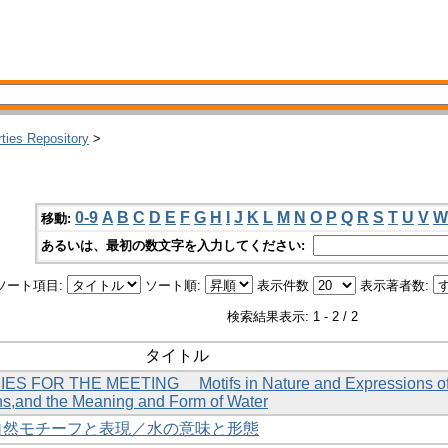
rties Repository
>
0-9
A
B
C
D
E
F
G
H
I
J
K
L
M
N
O
P
Q
R
S
T
U
V
W
移動:
あるいは、最初の数文字を入力してください:
ソート項目:
ソート順:
表示件数
表示著者数:
検索結果表示: 1 - 2 / 2
タイトル
IES FOR THE MEETING Motifs in Nature and Expressions o
s,and the Meaning and Form of Water
の自然モチーフと表現／水の意味と形態