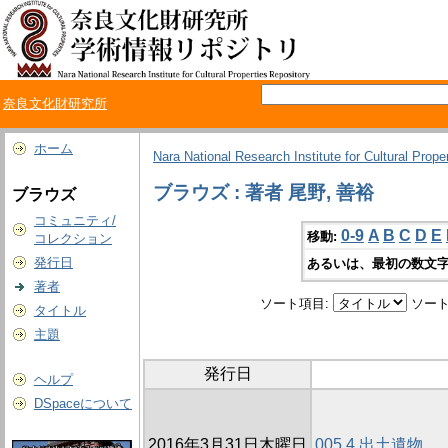
奈良文化財研究所
ホーム
Nara National Research Institute for Cultural Prope
ブラウズ : 著者 尾野, 善裕
ブラウズ
コミュニティ/
0-9
A
B
C
D
E
移動:
コレクション
発行日
あるいは、最初の数文字
著者
ソート項目:
ソート
タイトル
主題
発行日
ヘルプ
DSpaceについて
2016年3月31日木曜日
005 4 出土遺物