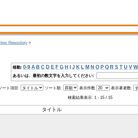
rties Repository
>
0-9
A
B
C
D
E
F
G
H
I
J
K
L
M
N
O
P
Q
R
S
T
U
V
W
移動:
あるいは、最初の数文字を入力してください:
ソート項目:
ソート順:
表示件数
表示著者数:
検索結果表示: 1 - 15 / 15
タイトル