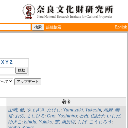
詳細検索
English
X
Y
Z
著者
山崎, 健
;
やまざき, たけし
;
Yamazaki, Takeshi
;
尾野, 善
裕
;
おの, よしひろ
;
Ono, Yoshihiro
;
石田, 由紀子
;
いしだ,
ゆきこ
;
Ishida, Yukiko
;
芝, 康次郎
;
しば, こうじろう
;
Shiba, Kojiro