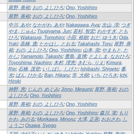
尾野, 善裕
;
おの, よしひろ
;
Ono, Yoshihiro
尾野, 善裕
;
おの, よしひろ
;
Ono, Yoshihiro
中川, あや
;
なかがわ, あや
;
Nakagawa, Aya
;
次山, 淳
;
つぎ
やま, じゅん
;
Tsugiyama, Jun
;
若杉, 智宏
;
わかすぎ, とも
ひろ
;
Wakasugi, Tomohiro
;
小田, 裕樹
;
おだ, ゆうき
;
Oda,
Yuki
;
高橋, 透
;
たかはし, とおる
;
Takahashi, Toru
;
尾野, 善
裕
;
おの, よしひろ
;
Ono, Yoshihiro
;
山本, 崇
;
やまもと, た
かし
;
Yamamoto, Takashi
;
豊島, 直博
;
とよしま, なおひろ
;
Toyoshima, Naohiro
;
木村, 理恵
;
きむら, りえ
;
Kimura,
Rie
;
石橋, 茂登
;
いしばし, しげと
;
Ishibashi, Shigeto
;
番,
光
;
ばん, ひかる
;
Ban, Hikaru
;
市, 大樹
;
いち, ひろき
;
Ichi,
Hiroki
神野, 恵
;
じんの, めぐみ
;
Jinno, Megumi
;
尾野, 善裕
;
おの,
よしひろ
;
Ono, Yoshihiro
尾野, 善裕
;
おの, よしひろ
;
Ono, Yoshihiro
尾野, 善裕
;
おの, よしひろ
;
Ono, Yoshihiro
;
森川, 実
;
もり
かわ, みのる
;
Morikawa, Minoru
;
大澤, 正吾
;
おおさわ, し
ょうご
;
Osawa, Syogo