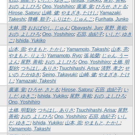
石田, 由紀子
;
いしだ, ゆきこ
;
Ishida, Yukiko
;
尾野, 善裕
;
おの, よしひろ
;
Ono, Yoshihiro
;
廣瀬, 覚
;
ひろせ, さとる
;
Hirose, Satoru
;
山崎, 健
;
やまざき, たけし
;
Yamazaki,
Takeshi
;
降幡, 順子
;
ふりはた, じゅんこ
;
Furihata, Junko
大林, 潤
;
おおばやし, じゅん
;
Obayashi, Jun
;
尾野, 善裕
;
おの, よしひろ
;
Ono, Yoshihiro
;
石田, 由紀子
;
いしだ, ゆき
こ
;
Ishida, Yukiko
山本, 崇
;
やまもと, たかし
;
Yamamoto, Takashi
;
山本, 亮
;
やまもと, りょう
;
Yamamoto, Ryo
;
張,祐榮
;
じゃん, うー
よん
;
尾野, 善裕
;
おの, よしひろ
;
Ono, Yoshihiro
;
土橋, 明
梨紗
;
つちはし, ありさ
;
Tsuchihashi, Arisa
;
清野, 孝之
;
せ
いの, たかゆき
;
Seino, Takayuki
;
山崎, 健
;
やまざき, たけ
し
;
Yamazaki, Takeshi
廣瀬, 覚
;
ひろせ, さとる
;
Hirose, Satoru
;
石田, 由紀子
;
い
しだ, ゆきこ
;
Ishida, Yukiko
;
尾野, 善裕
;
おの, よしひろ
;
Ono, Yoshihiro
土橋, 明梨紗
;
つちはし, ありさ
;
Tsuchihashi, Arisa
;
尾野,
善裕
;
おの, よしひろ
;
Ono, Yoshihiro
;
石田, 由紀子
;
いし
だ, ゆきこ
;
Ishida, Yukiko
;
山本, 崇
;
やまもと, たかし
;
Yamamoto, Takashi