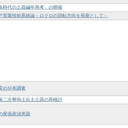
飛鳥時代の土器編年再考」の開催
アジア窯業技術系統論－ロクロの回転方向を視座として－
器窯の分布調査
院第二次整地土出土土器の再検討
土の尾張産須恵器