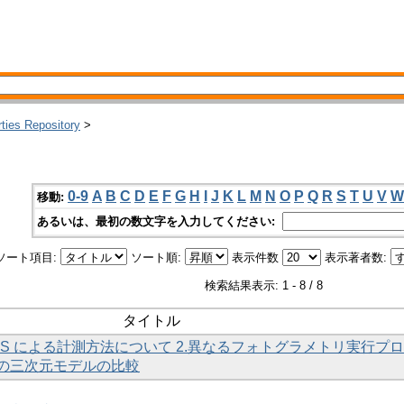
rties Repository
>
0-9
A
B
C
D
E
F
G
H
I
J
K
L
M
N
O
P
Q
R
S
T
U
V
W
移動:
あるいは、最初の数文字を入力してください:
ソート項目:
ソート順:
表示件数
表示著者数:
検索結果表示: 1 - 8 / 8
タイトル
M-MVS による計測方法について 2.異なるフォトグラメトリ実行プ
の三次元モデルの比較