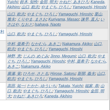
Yuichi
;
鈴木, 知怜
;
金田, 明大
;
かねだ, あきひろ
;
Kaneda,
Akihiro
;
山口, 欧志
;
やまぐち, ひろし
;
Yamaguchi, Hiroshi
山口, 欧志
;
やまぐち, ひろし
;
Yamaguchi, Hiroshi
;
栗山,
雅夫
;
くりやま, まさお
;
Kuriyama, Masao
;
諫早, 直人
;
い
さはや, なおと
;
Isahaya, Naoto
S利
山口, 欧志
;
やまぐち, ひろし
;
Yamaguchi, Hiroshi
中村, 亜希子
;
なかむら, あきこ
;
Nakamura, Akiko
;
山口,
欧志
;
やまぐち, ひろし
;
Yamaguchi, Hiroshi
神野, 恵
;
じんの, めぐみ
;
Jinno, Megumi
;
山口, 欧志
;
やま
ぐち, ひろし
;
Yamaguchi, Hiroshi
;
中村, 亜希子
;
なかむら,
あきこ
;
Nakamura, Akiko
廣瀬, 覚
;
ひろせ, さとる
;
Hirose, Satoru
;
新開, 義夫
;
山口,
欧志
;
やまぐち, ひろし
;
Yamaguchi, Hiroshi
高田, 祐一
;
たかた, ゆういち
;
Takata, Yuichi
;
福家, 恭
;
山
口, 欧志
;
やまぐち, ひろし
;
Yamaguchi, Hiroshi
;
金田, 明
大
;
かねだ, あきひろ
;
Kaneda, Akihiro