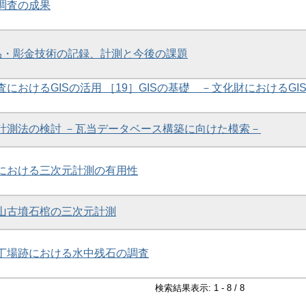
布調査の成果
工品・彫金技術の記録、計測と今後の課題
査におけるGISの活用 ［19］GISの基礎 －文化財におけるGI
元計測法の検討 －瓦当データベース構築に向けた模索－
測における三次元計測の有用性
櫃山古墳石棺の三次元計測
石丁場跡における水中残石の調査
検索結果表示: 1 - 8 / 8