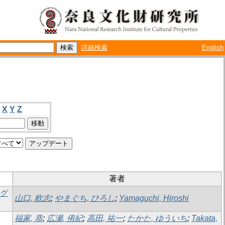
詳細検索
English
X
Y
Z
著者
ログ
山口, 欧志
;
やまぐち, ひろし
;
Yamaguchi, Hiroshi
福家, 恭
;
広瀬, 侑紀
;
高田, 祐一
;
たかた, ゆういち
;
Takata,