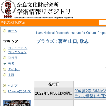
奈良文化財研究所
ホーム
Nara National Research Institute for Cultural Prope
ブラウズ : 著者 山口, 欧志
ブラウズ
コミュニティ/
コレクション
発行日
著者
タイトル
主題
発行日
ヘルプ
004 第2章 Sf
DSpaceについて
2022年3月30日水曜日
ラムで構築した瓦