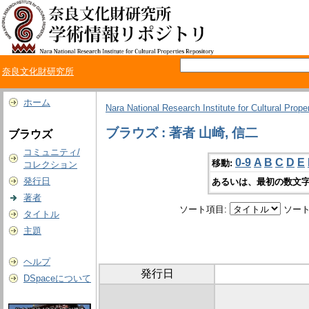
奈良文化財研究所
ホーム
Nara National Research Institute for Cultural Prope
ブラウズ : 著者 山崎, 信二
ブラウズ
コミュニティ/
0-9
A
B
C
D
E
移動:
コレクション
発行日
あるいは、最初の数文字
著者
ソート項目:
ソート
タイトル
主題
ヘルプ
発行日
DSpaceについて