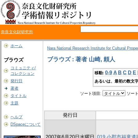
奈良文化財研究所
ホーム
Nara National Research Institute for Cultural Prope
ブラウズ : 著者 山崎, 頼人
ブラウズ
コミュニティ/
0-9
A
B
C
D
E
移動:
コレクション
発行日
あるいは、最初の数文字
著者
ソート項目:
ソート
タイトル
主題
発行日
ヘルプ
DSpaceについて
2007年6月20日水曜日
019 小郡市福童