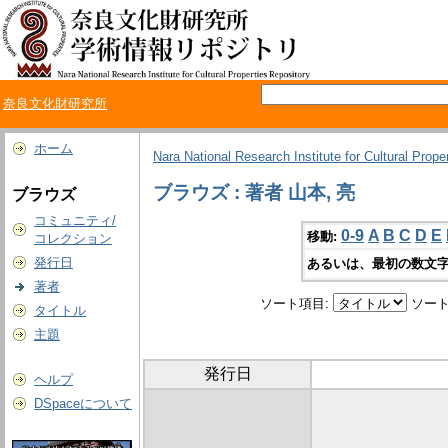
奈良文化財研究所
ホーム
Nara National Research Institute for Cultural Prope
ブラウズ : 著者 山本, 亮
ブラウズ
コミュニティ/
0-9
A
B
C
D
E
移動:
コレクション
発行日
あるいは、最初の数文字
著者
ソート項目:
ソート
タイトル
主題
発行日
ヘルプ
DSpaceについて