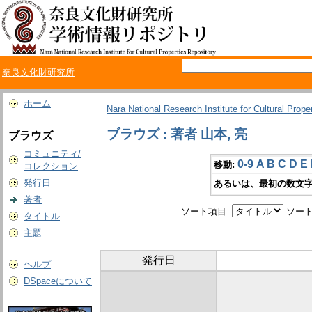
奈良文化財研究所
ホーム
Nara National Research Institute for Cultural Prope
ブラウズ : 著者 山本, 亮
ブラウズ
コミュニティ/
0-9
A
B
C
D
E
移動:
コレクション
発行日
あるいは、最初の数文字
著者
ソート項目:
ソート
タイトル
主題
発行日
ヘルプ
DSpaceについて