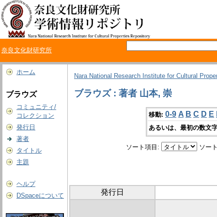
奈良文化財研究所
ホーム
Nara National Research Institute for Cultural Prope
ブラウズ : 著者 山本, 崇
ブラウズ
コミュニティ/
0-9
A
B
C
D
E
移動:
コレクション
発行日
あるいは、最初の数文字
著者
ソート項目:
ソート
タイトル
主題
ヘルプ
発行日
DSpaceについて