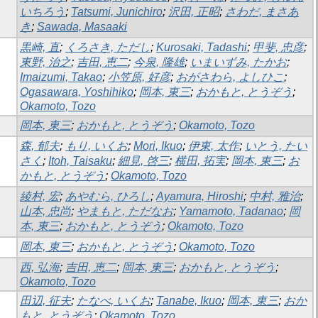
いちろう
;
Tatsumi, Junichiro
;
沢田, 正昭
;
さわだ, まさあ
き
;
Sawada, Masaaki
黒崎, 直
;
くろさき, ただし
;
Kurosaki, Tadashi
;
甲斐, 忠彦
;
東野, 治之
;
吉田, 恵二
;
今泉, 隆雄
;
いまいずみ, たかお
;
Imaizumi, Takao
;
小笠原, 好彦
;
おがさわら, よしひこ
;
Ogasawara, Yoshihiko
;
岡本, 東三
;
おかもと, とうぞう
;
Okamoto, Tozo
岡本, 東三
;
おかもと, とうぞう
;
Okamoto, Tozo
森, 郁夫
;
もり, いくお
;
Mori, Ikuo
;
伊東, 太作
;
いとう, たい
さく
;
Itoh, Taisaku
;
細見, 啓三
;
横田, 拓実
;
岡本, 東三
;
お
かもと, とうぞう
;
Okamoto, Tozo
綾村, 宏
;
あやむら, ひろし
;
Ayamura, Hiroshi
;
中村, 雅治
;
山本, 忠尚
;
やまもと, ただなお
;
Yamamoto, Tadanao
;
岡
本, 東三
;
おかもと, とうぞう
;
Okamoto, Tozo
岡本, 東三
;
おかもと, とうぞう
;
Okamoto, Tozo
西, 弘海
;
吉田, 恵二
;
岡本, 東三
;
おかもと, とうぞう
;
Okamoto, Tozo
田辺, 征夫
;
たなべ, いくお
;
Tanabe, Ikuo
;
岡本, 東三
;
おか
もと, とうぞう
;
Okamoto, Tozo