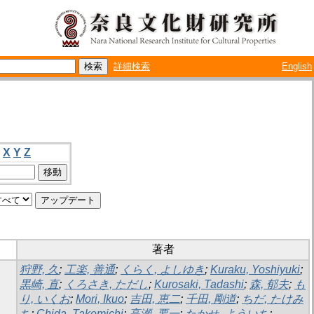
詳細検索
English
X
Y
Z
著者
狩野, 久
;
工楽, 善通
;
くらく, よしゆき
;
Kuraku, Yoshiyuki
;
黒崎, 直
;
くろさき, ただし
;
Kurosaki, Tadashi
;
森, 郁夫
;
も
り, いくお
;
Mori, Ikuo
;
吉田, 恵二
;
千田, 剛道
;
ちだ, たけみ
ち
;
Chida, Takemichi
;
高瀬, 要一
;
たかせ, よういち
;