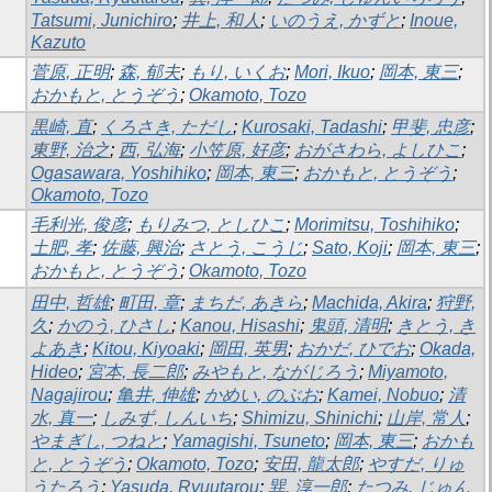
Tatsumi, Junichiro
;
井上, 和人
;
いのうえ, かずと
;
Inoue,
Kazuto
菅原, 正明
;
森, 郁夫
;
もり, いくお
;
Mori, Ikuo
;
岡本, 東三
;
おかもと, とうぞう
;
Okamoto, Tozo
黒崎, 直
;
くろさき, ただし
;
Kurosaki, Tadashi
;
甲斐, 忠彦
;
東野, 治之
;
西, 弘海
;
小笠原, 好彦
;
おがさわら, よしひこ
;
Ogasawara, Yoshihiko
;
岡本, 東三
;
おかもと, とうぞう
;
Okamoto, Tozo
毛利光, 俊彦
;
もりみつ, としひこ
;
Morimitsu, Toshihiko
;
土肥, 孝
;
佐藤, 興治
;
さとう, こうじ
;
Sato, Koji
;
岡本, 東三
;
おかもと, とうぞう
;
Okamoto, Tozo
田中, 哲雄
;
町田, 章
;
まちだ, あきら
;
Machida, Akira
;
狩野,
久
;
かのう, ひさし
;
Kanou, Hisashi
;
鬼頭, 清明
;
きとう, き
よあき
;
Kitou, Kiyoaki
;
岡田, 英男
;
おかだ, ひでお
;
Okada,
Hideo
;
宮本, 長二郎
;
みやもと, ながじろう
;
Miyamoto,
Nagajirou
;
亀井, 伸雄
;
かめい, のぶお
;
Kamei, Nobuo
;
清
水, 真一
;
しみず, しんいち
;
Shimizu, Shinichi
;
山岸, 常人
;
やまぎし, つねと
;
Yamagishi, Tsuneto
;
岡本, 東三
;
おかも
と, とうぞう
;
Okamoto, Tozo
;
安田, 龍太郎
;
やすだ, りゅ
うたろう
;
Yasuda, Ryuutarou
;
巽, 淳一郎
;
たつみ, じゅん