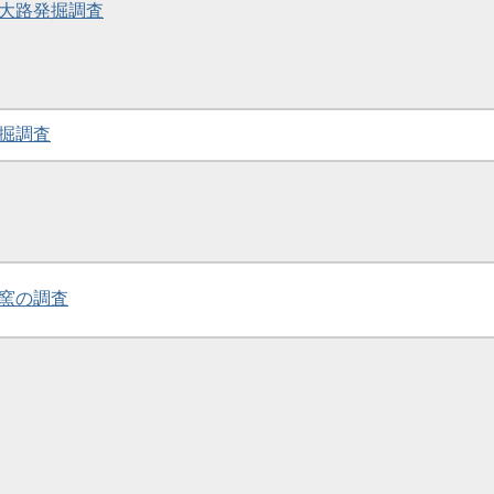
朱雀大路発掘調査
発掘調査
瓦窯の調査