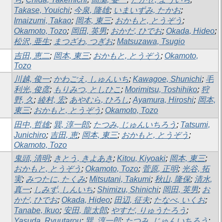
Takase, Youichi
;
今泉, 隆雄
;
いまいずみ, たかお
;
Imaizumi, Takao
;
岡本, 東三
;
おかもと, とうぞう
;
Okamoto, Tozo
;
岡田, 英男
;
おかだ, ひでお
;
Okada, Hideo
;
松沢, 亜生
;
まつざわ, つぎお
;
Matsuzawa, Tsugio
吉田, 恵二
;
岡本, 東三
;
おかもと, とうぞう
;
Okamoto,
Tozo
川越, 俊一
;
かわごえ, しゅんいち
;
Kawagoe, Shunichi
;
毛
利光, 俊彦
;
もりみつ, としひこ
;
Morimitsu, Toshihiko
;
狩
野, 久
;
綾村, 宏
;
あやむら, ひろし
;
Ayamura, Hiroshi
;
岡本,
東三
;
おかもと, とうぞう
;
Okamoto, Tozo
田中, 哲雄
;
巽, 淳一郎
;
たつみ, じゅんいちろう
;
Tatsumi,
Junichiro
;
吉田, 恵
;
岡本, 東三
;
おかもと, とうぞう
;
Okamoto, Tozo
鬼頭, 清明
;
きとう, きよあき
;
Kitou, Kiyoaki
;
岡本, 東三
;
おかもと, とうぞう
;
Okamoto, Tozo
;
菅原, 正明
;
光谷, 拓
実
;
みつたに, たくみ
;
Mitsutani, Takumi
;
秋山, 隆保
;
清水,
真一
;
しみず, しんいち
;
Shimizu, Shinichi
;
岡田, 英男
;
お
かだ, ひでお
;
Okada, Hideo
;
田辺, 征夫
;
たなべ, いくお
;
Tanabe, Ikuo
;
安田, 龍太郎
;
やすだ, りゅうたろう
;
Yasuda, Ryuutarou
;
巽, 淳一郎
;
たつみ, じゅんいちろう
;