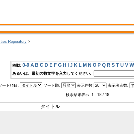
rties Repository
>
0-9
A
B
C
D
E
F
G
H
I
J
K
L
M
N
O
P
Q
R
S
T
U
V
W
移動:
あるいは、最初の数文字を入力してください:
ソート項目:
ソート順:
表示件数
表示著者数:
検索結果表示: 1 - 18 / 18
タイトル