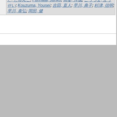
せい
;
Kouzuma, Yousei
;
吉田, 直人
;
早川, 典子
;
杉津, 信明
;
早川, 泰弘
;
岡田, 健