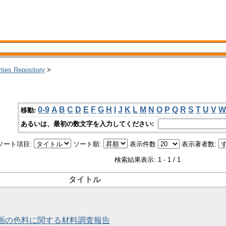
rties Repository
>
0-9
A
B
C
D
E
F
G
H
I
J
K
L
M
N
O
P
Q
R
S
T
U
V
W
移動:
あるいは、最初の数文字を入力してください:
ソート項目:
ソート順:
表示件数
表示著者数:
検索結果表示: 1 - 1 / 1
タイトル
壁画の色料に関する材料調査報告