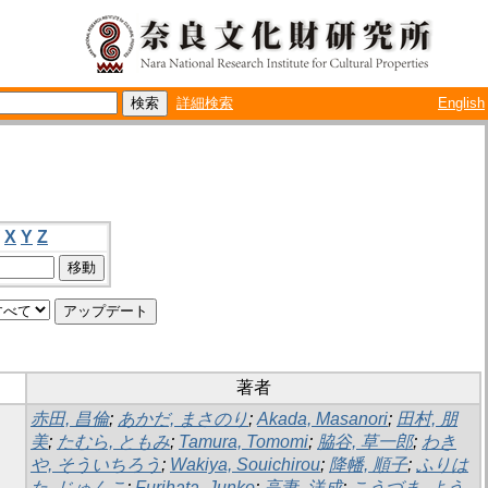
詳細検索
English
X
Y
Z
著者
赤田, 昌倫
;
あかだ, まさのり
;
Akada, Masanori
;
田村, 朋
美
;
たむら, ともみ
;
Tamura, Tomomi
;
脇谷, 草一郎
;
わき
や, そういちろう
;
Wakiya, Souichirou
;
降幡, 順子
;
ふりは
た, じゅんこ
;
Furihata, Junko
;
高妻, 洋成
;
こうづま, よう