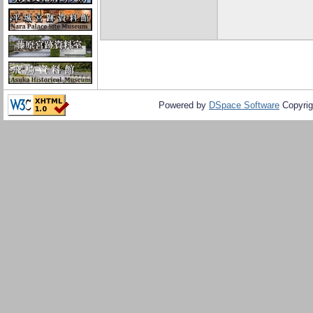
Powered by
DSpace Software
Copyrig