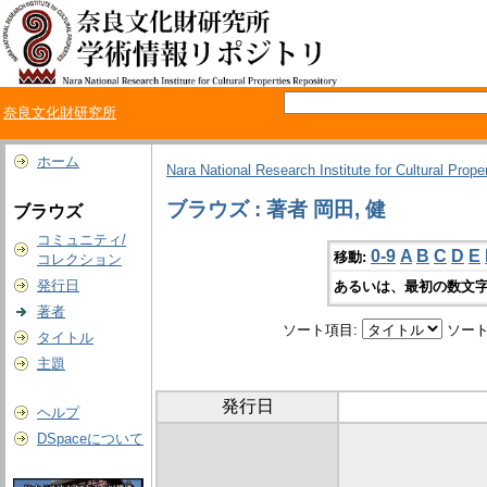
奈良文化財研究所
ホーム
Nara National Research Institute for Cultural Prope
ブラウズ : 著者 岡田, 健
ブラウズ
コミュニティ/
0-9
A
B
C
D
E
移動:
コレクション
発行日
あるいは、最初の数文字
著者
ソート項目:
ソート
タイトル
主題
発行日
ヘルプ
DSpaceについて