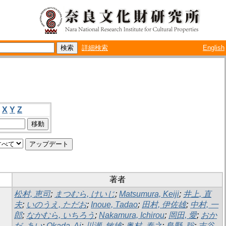
詳細検索
English
X
Y
Z
著者
松村, 恵司
;
まつむら, けいじ
;
Matsumura, Keiji
;
井上, 直
夫
;
いのうえ, ただお
;
Inoue, Tadao
;
田村, 伊佐雄
;
中村, 一
郎
;
なかむら, いちろう
;
Nakamura, Ichirou
;
岡田, 愛
;
おか
だ, あい
;
Okada, Ai
;
川瀬, 敏雄
;
奥村, 泰之
;
島野, 聡
;
吉谷,