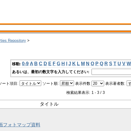
rties Repository
>
0-9
A
B
C
D
E
F
G
H
I
J
K
L
M
N
O
P
Q
R
S
T
U
V
W
移動:
あるいは、最初の数文字を入力してください:
ソート項目:
ソート順:
表示件数
表示著者数:
検索結果表示: 1 - 3 / 3
タイトル
壁画フォトマップ資料