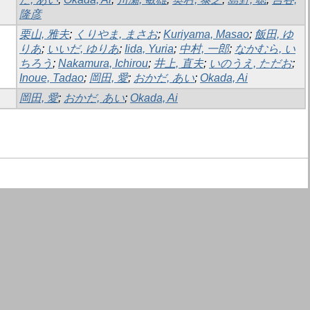
隆彦
栗山, 雅夫
;
くりやま, まさお
;
Kuriyama, Masao
;
飯田, ゆ
りあ
;
いいだ, ゆりあ
;
Iida, Yuria
;
中村, 一郎
;
なかむら, い
ちろう
;
Nakamura, Ichirou
;
井上, 直夫
;
いのうえ, ただお
;
Inoue, Tadao
;
岡田, 愛
;
おかだ, あい
;
Okada, Ai
岡田, 愛
;
おかだ, あい
;
Okada, Ai