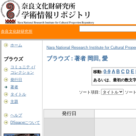
奈良文化財研究所
ホーム
Nara National Research Institute for Cultural Prope
ブラウズ : 著者 岡田, 愛
ブラウズ
コミュニティ/
0-9
A
B
C
D
E
移動:
コレクション
発行日
あるいは、最初の数文字
著者
ソート項目:
ソート
タイトル
主題
発行日
ヘルプ
DSpaceについて