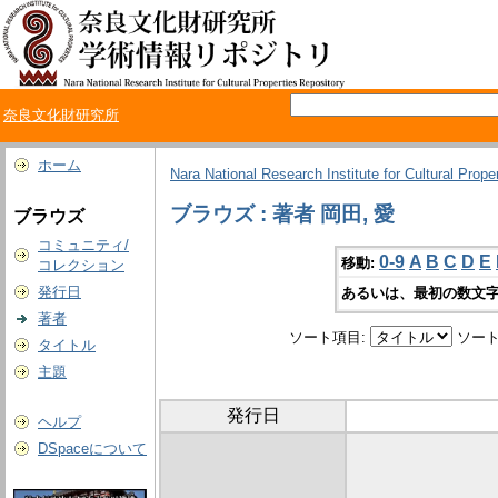
奈良文化財研究所
ホーム
Nara National Research Institute for Cultural Prope
ブラウズ : 著者 岡田, 愛
ブラウズ
コミュニティ/
0-9
A
B
C
D
E
移動:
コレクション
発行日
あるいは、最初の数文字
著者
ソート項目:
ソート
タイトル
主題
発行日
ヘルプ
DSpaceについて