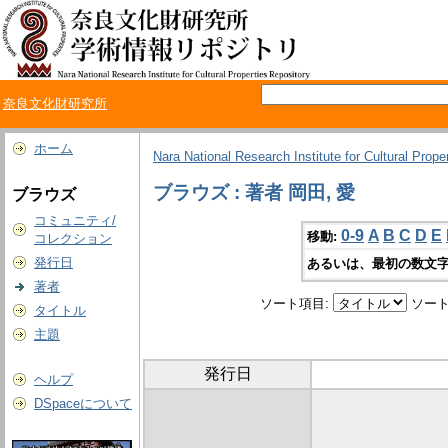
奈良文化財研究所
ホーム
Nara National Research Institute for Cultural Prope
ブラウズ : 著者 岡田, 愛
ブラウズ
コミュニティ/
0-9
A
B
C
D
E
移動:
コレクション
発行日
あるいは、最初の数文字
著者
ソート項目:
ソート
タイトル
主題
発行日
ヘルプ
DSpaceについて