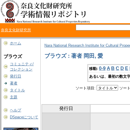
奈良文化財研究所
ホーム
Nara National Research Institute for Cultural Prope
ブラウズ : 著者 岡田, 愛
ブラウズ
コミュニティ/
0-9
A
B
C
D
E
移動:
コレクション
発行日
あるいは、最初の数文字
著者
ソート項目:
ソート
タイトル
主題
発行日
ヘルプ
DSpaceについて