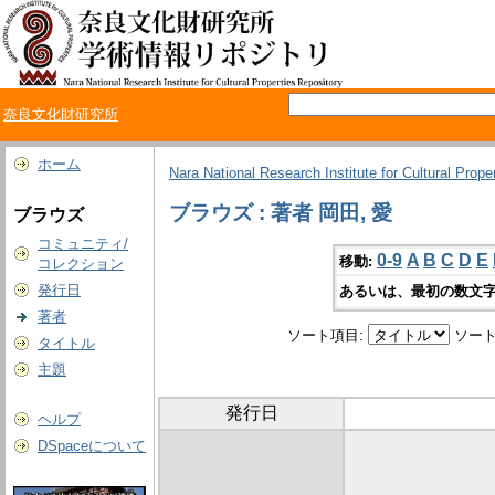
奈良文化財研究所
ホーム
Nara National Research Institute for Cultural Prope
ブラウズ : 著者 岡田, 愛
ブラウズ
コミュニティ/
0-9
A
B
C
D
E
移動:
コレクション
発行日
あるいは、最初の数文字
著者
ソート項目:
ソート
タイトル
主題
発行日
ヘルプ
DSpaceについて